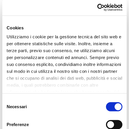
Come attivare la tua raccolta fondi
Cookies
Per unirti alla Community di
Save the Dogs
e attivare la
Utilizziamo i cookie per la gestione tecnica del sito web e
tua raccolta fondi ti basterà visitare il sito web
per ottenere statistiche sulle visite. Inoltre, insieme a
community.savethedogs.eu
e seguire pochi semplici
terze parti, previo suo consenso, ne utilizziamo alcuni
passaggi, creando la tua iniziativa personale.
per personalizzare contenuti ed annunci. Sempre previo
suo consenso esplicito, condividiamo inoltre informazioni
Da lì potrai
condividere il tuo compleanno
con amici
sul modo in cui utilizza il nostro sito con i nostri partner
e familiari, raccontare il tuo obiettivo e trasformare un
che si occupano di analisi dei dati web, pubblicità e social
giorno speciale in un aiuto per tanti
animali in
media, i quali potrebbero combinarle con altre
difficoltà
.
informazioni che ha fornito loro o che hanno raccolto dal
suo utilizzo dei loro servizi.
Selezione
Perché ogni compleanno può rendere il mondo un
Necessari
del
posto migliore.
consenso
Preferenze