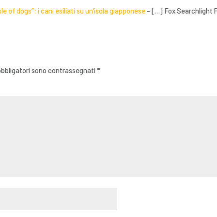
sle of dogs”: i cani esiliati su un’isola giapponese
- […] Fox Searchlight P
obbligatori sono contrassegnati
*