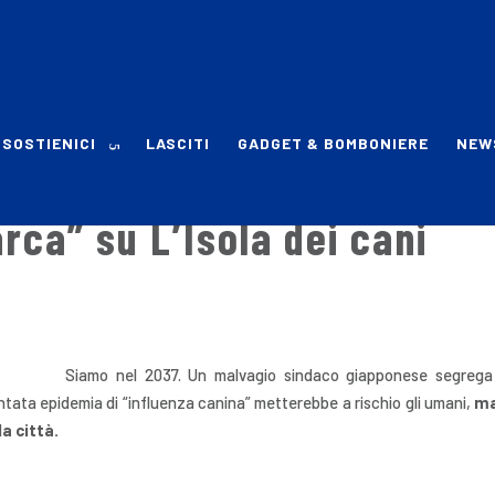
SOSTIENICI
LASCITI
GADGET & BOMBONIERE
NEW
rca” su L’Isola dei cani
Siamo nel 2037. Un malvagio sindaco giapponese segrega t
tata epidemia di “influenza canina” metterebbe a rischio gli umani,
ma
la città.