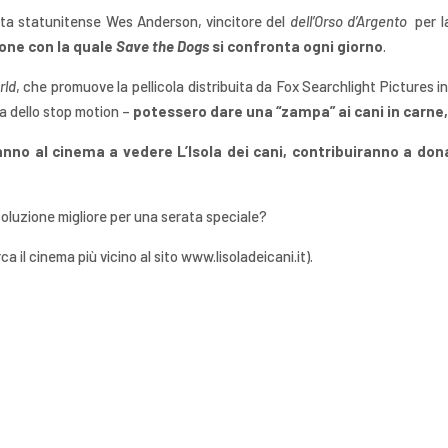
gista statunitense Wes Anderson, vincitore del
dell’Orso d’Argento
per la
ione con la quale
Save the Dogs
si confronta ogni giorno
.
rld
, che promuove la pellicola distribuita da Fox Searchlight Pictures in
a dello stop motion –
potessero dare una “zampa” ai cani in carne,
anno al cinema a vedere L’Isola dei cani, contribuiranno a dona
 soluzione migliore per una serata speciale?
rca il cinema più vicino al sito www.lisoladeicani.it).