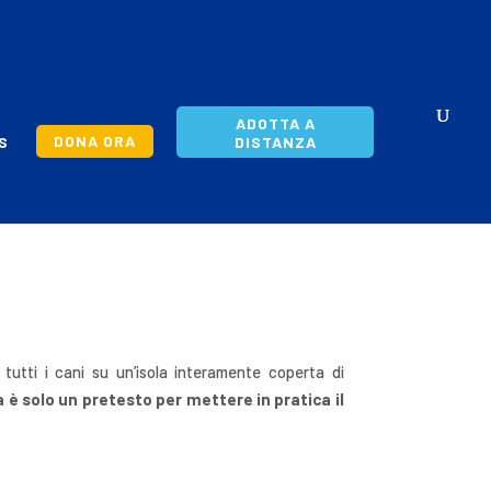
ADOTTA A
DONA ORA
S
DISTANZA
utti i cani su un’isola interamente coperta di
 è solo un pretesto per mettere in pratica il